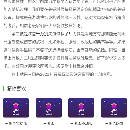
其实很合理，但这个削弱力度我个人认为小了点，可以考虑把选区也
加入随机过程。我们要在关键时候抉择是否定向扒掉敌方核心的关键
装备，抑或是在游戏快结束的时候敛一波桃。这对大局观有相当程度
的考验，相信老玩家们应该都能收放自如吧。
第三就是注意千万别失血过多了！
尤其是当地方有那些能无视距
离强制造成伤害的武将，比如朱桓、张绣、改版后的典韦等等。如果
这时候你手里桃子不够了还选择继续浪，会有暴毙的危险。同理，当
场上有敌方二张出现时要优先将其解决掉以除后患。好了就说这么多
吧，有疑问欢迎评论区留言。顺便附上魏武帝帅照。
以上就是三国杀2021神曹操玩法及注意事项的全部内容。
猜你喜欢
三国杀完结版
三国杀
三国杀移动版
三国杀版本