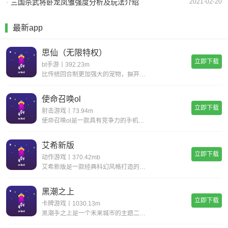
·
三国杀武将卧龙凤雏强度分析及玩法介绍
2021-02-20
最新app
思仙（无限特权）
立即下载
bt手游丨392.23m
比传统回合制更加强大的宠物，摒弃复杂的宠物合成，普通宠物都可以拥有15技能，更有逆天宠物神技，带你体验不一样的宠物养成。一键挂机，解放双手不用肝;无限商城，一莲玉领全奖励;首充神技，助你成就大侠路;满vip，登录就送v15。
使命召唤ol
立即下载
射击游戏丨73.94m
使命召唤ol是一款具有竞争力的手机射击游戏。您一定会感到现实，丰富您的游戏体验并完成各种战斗任务以获得丰厚的回报。逼真的惊人武器带来了开创性的战斗，同时遵循经典的世界观并添加了全新的游戏玩法，玩家可以感受到射击的最大乐趣，并且玩家可以更好地
艾希新版
立即下载
动作游戏丨370.42mb
艾希新版是一款经典科幻风格打造的动作格斗类手游，超华丽炫酷的场景地图给你带来无与伦比的视觉享受，进入这个独特的世界当中展开精彩绝伦的战斗旅程，享受前所未有的爽快动作打击手感!艾希新版游戏亮点丰富的场景地图，超科幻的未来场景多样化的武器选择，
黑潮之上
立即下载
卡牌游戏丨1030.13m
黑潮手之上是一个未来城市的主题二次元题材游戏,游戏背景设置在穿过时间和空间的未来,多样的地图关卡,令人紧张兴奋的冒险随机事件,战斗丰富的回合制策略组合二次元玩法,让你感受不一样的高自由度卡牌游戏,快点来下载黑潮之上进行体验吧!《黑潮之上》游