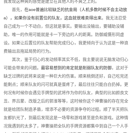
我发现这种爽的感觉是建立在其他人的不爽之上的。
首先，
在aoe普遍比较缺乏的抗金局（人机多数时候不会主动放
a），如果你没有前置位的队友，这血就很难卖得出来
。我无法忍受
自己成为一个不动白，但这就是事实。要输出没输出，要辅助没辅
助，唯一的作用可能就是卡一下旁边的人的距离。防御威慑形同虚
设。如果让后置位的队友帮助完成归心，我更倾向于认为这是一种浪
费输出且拖延局势的行为。
其次，鉴于归心的发动频率其实不低，我主要说说无脑发动归心
可能会带来的问题。
最容易想到的肯定就是削弱队友的防御
，这对于
缺乏过牌的武将来说是一种巨大的伤害。顺来桃倒还好，自己吃完还
能剩点；顺来队友的闪可就真是蛋疼了，最后往往只能白白扔掉。更
何况有时候你会遇见手牌型的武将作为你的队友，典型的比如颜良文
丑、界吕蒙、改版之后的郭淮等等，这时候你这个神曹操的存在完全
就是给团队制造矛盾，增添不必要的资源争夺的过程。顺了半天把队
友都扒光了，到最后发现这是一场零和游戏甚至是负和游戏。这种情
况我遇到的太多了，神曹操把全队的手牌资源都集中到自己一个人手