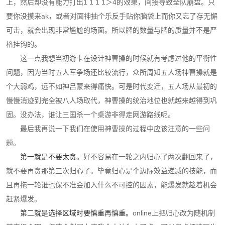
上，然后却没有能力打出1 1 1 1＞4的效果，间接导致全队崩盘。只
要你没摸来ak，或者对面神抽个乐反手贴你脑袋上而你又忘了存无懈
可击，就会出现非常尴尬的场面。所以牌的数量与牌的质量并不是严
格挂钩的。
这一点我想当初游卡在设计神曹操的时候就有考虑过他的平衡性
问题，因为当时五人军争场还比较流行，众所周知五人场神曹操就是
个大弱鸡，远不如神吕蒙来得痛快。可是时代变迁，五人场从最初的
慢慢消迹到完全被八人场取代，神曹操的统治地位也就越来越得到巩
固。没办法，谁让三国杀一个桌游非得走网游路线呢。
最后我再说一下我们在使用神曹操的过程中应该注意的一些问
题。
第一就是不要太贪。
好不容易在一轮之内归心了两次翻回来了，
就不要再贪那第三次归心了。毕竟归心是个边际效益递减的技能，而
且再拖一轮谁也保不准会加入什么不可控的因素，能爆发就趁着机会
赶紧爆发。
第二就是选择区域时要慎重再慎重。
online上把归心改为随机制