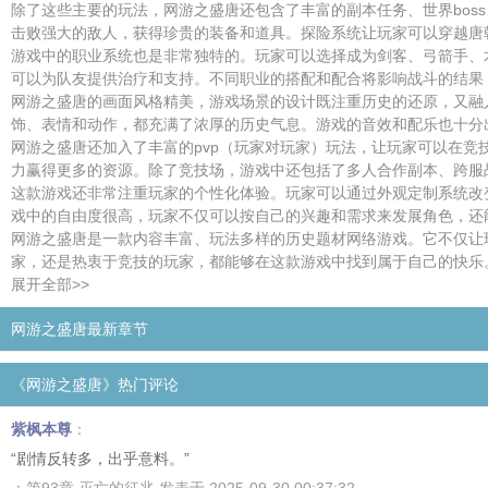
除了这些主要的玩法，网游之盛唐还包含了丰富的副本任务、世界bos
击败强大的敌人，获得珍贵的装备和道具。探险系统让玩家可以穿越唐
游戏中的职业系统也是非常独特的。玩家可以选择成为剑客、弓箭手、
可以为队友提供治疗和支持。不同职业的搭配和配合将影响战斗的结果
网游之盛唐的画面风格精美，游戏场景的设计既注重历史的还原，又融
饰、表情和动作，都充满了浓厚的历史气息。游戏的音效和配乐也十分
网游之盛唐还加入了丰富的pvp（玩家对玩家）玩法，让玩家可以在
力赢得更多的资源。除了竞技场，游戏中还包括了多人合作副本、跨服
这款游戏还非常注重玩家的个性化体验。玩家可以通过外观定制系统改
戏中的自由度很高，玩家不仅可以按自己的兴趣和需求来发展角色，还
网游之盛唐是一款内容丰富、玩法多样的历史题材网络游戏。它不仅让
家，还是热衷于竞技的玩家，都能够在这款游戏中找到属于自己的快乐
展开全部>>
网游之盛唐最新章节
《网游之盛唐》热门评论
紫枫本尊
：
“剧情反转多，出乎意料。”