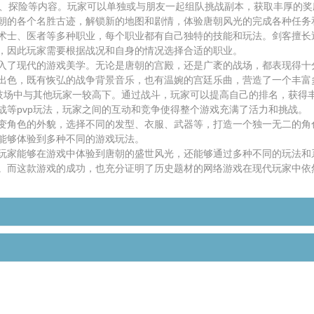
s、探险等内容。玩家可以单独或与朋友一起组队挑战副本，获取丰厚的奖
朝的各个名胜古迹，解锁新的地图和剧情，体验唐朝风光的完成各种任务
术士、医者等多种职业，每个职业都有自己独特的技能和玩法。剑客擅长
，因此玩家需要根据战况和自身的情况选择合适的职业。
入了现代的游戏美学。无论是唐朝的宫殿，还是广袤的战场，都表现得十
出色，既有恢弘的战争背景音乐，也有温婉的宫廷乐曲，营造了一个丰富
竞技场中与其他玩家一较高下。通过战斗，玩家可以提高自己的排名，获得
战等pvp玩法，玩家之间的互动和竞争使得整个游戏充满了活力和挑战。
变角色的外貌，选择不同的发型、衣服、武器等，打造一个独一无二的角
能够体验到多种不同的游戏玩法。
玩家能够在游戏中体验到唐朝的盛世风光，还能够通过多种不同的玩法和
。而这款游戏的成功，也充分证明了历史题材的网络游戏在现代玩家中依