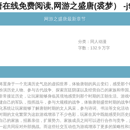
线免费阅读,网游之盛唐(裘梦） -j
网游之盛唐最新章节
分类：同人动漫
字数：132.9 万字
将置身于一个充满历史气息的虚拟世界，体验唐朝的风云变幻，感受那个
扮演历史人物、参与古代战争、探索宫廷阴谋以及经营自己的家族和帝国
非常接近历史，让玩家能够身临其境地感受到那个时期的王朝生活。游戏
建自己的军队，指挥战斗，参与大规模的战争，体验唐朝盛世时期的战争
化系统让玩家能够了解唐朝时期的文人风采，参与诗词、书法等文化活动
时期的文化繁荣为这款游戏增添了不少色彩，玩家在其中既能感受到历史
自己的家族，招募亲信，扩展势力。家族成员之间可以进行合作与竞争，
一起共同应对外部挑战。而这些社交互动也为游戏增添了更多的策略性和