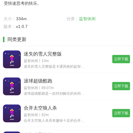
受快速思考的快乐。
大小：
334m
分类：
益智休闲
版本：
v1.0.7
同类更新
迷失的雪人完整版
立即下载
益智休闲丨13m
迷失的雪人完整版是卡通风格的益智冒险游戏，玩家可以滑冰yeti创建路径并完成关卡。收集奖励项目，并确保避免危险的敌人和陷阱。像素风格的图片和美妙的音乐完美地结合在一起，增加了解谜游戏玩法和可爱的角色动作，以体验独特游戏的乐趣，喜欢完整版的雪
滚球超级酷跑
立即下载
益智休闲丨89.07m
滚球超级酷跑是一款特别解压的休闲跑酷的游戏，在游戏的画面上会看到一个比较大的球体，玩家需要滚动球体来完成里面的跑酷任务，画面上也会出现很多方块，跑酷的时候需要把这些方块全部打翻，这些技巧都是慢慢积攒的。《滚球超级酷跑》游戏优势：1、操作的各
合并太空狼人杀
立即下载
益智休闲丨82m
合并太空狼人杀具有趣味十足的合并跑酷玩法，在游戏中玩家将要控制的字母不断地奔跑，收集沿途的字母，向最终的终点冲刺，面对危险的敌人，参与到更多的战斗之中，将相同的字母合并获得更强的角色，迎接更多的敌人和挑战，享受独特的跑酷乐趣。合并太空狼人杀