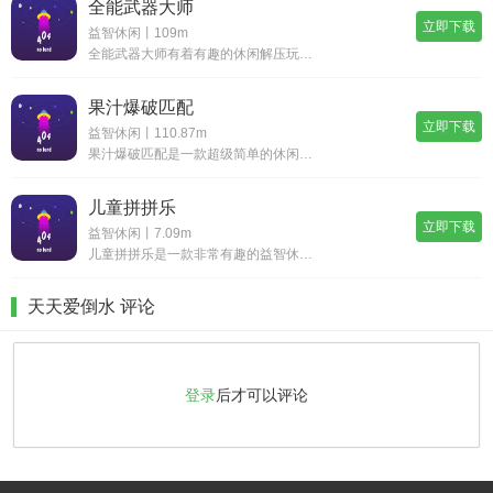
全能武器大师
立即下载
益智休闲丨109m
全能武器大师有着有趣的休闲解压玩法，游戏中有着海量的武器装备，超多的建筑物将被你摧毁，面对不同类型的建筑，找到适合的武器进行进攻，完更多的挑战，在爽快的破坏特效中尽情地释放自己的压力，享受破坏的乐趣。全能武器大师游戏玩法1.海量的武器装备，
果汁爆破匹配
立即下载
益智休闲丨110.87m
果汁爆破匹配是一款超级简单的休闲小游戏，这款游戏中的玩法非常的简单，是我们非常经典的消除玩法，这款游戏添加了不同的元素，使内容变得更加的丰富有趣，在每个关卡中玩家需要将相同的水果进行消除，成功的达到游戏任务就算通关，玩家在这款游戏中可以消除
儿童拼拼乐
立即下载
益智休闲丨7.09m
儿童拼拼乐是一款非常有趣的益智休闲游戏，玩家们能够在这里体验欢乐的拼图过程，整体的游戏没有任何的难度，大家在玩游戏的过程中还可以学会很多知识，非常适合小朋友玩，每一关的游戏中要拼图的内容都是不一样的，大家可以在这里选择不同的挑战难度，能够滑
天天爱倒水 评论
登录
后才可以评论