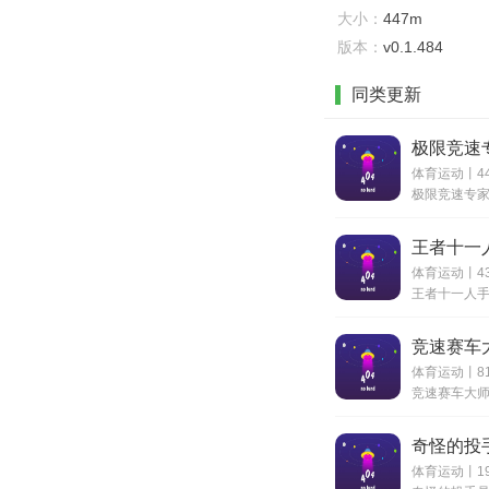
大小：
447m
版本：
v0.1.484
同类更新
极限竞速
体育运动丨44
王者十一
体育运动丨43
竞速赛车
体育运动丨8
奇怪的投
体育运动丨19