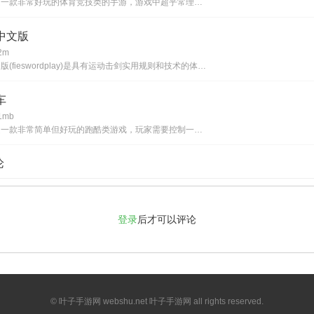
奇怪的投手是一款非常好玩的体育竞技类的手游，游戏中超乎常理的可以投出很多疯狂的球，来达到各种疯狂的效果!玩家要操作打击者来面对投手，而投手也跟现实生活中的投手一样，会投出好球跟坏球以及「触身球」，而本作的游戏目的就是要仔细选球来作出回避跟打
中文版
2m
真实击剑中文版(fieswordplay)是具有运动击剑实用规则和技术的体育竞技游戏。游戏中的3d图片也使游戏场景和角色动作非常精致，真实地模拟了击剑场上真实的物理操作动作，但玩家可以感受到击剑的魅力，喜欢体育击剑系列的战斗类游戏别错过，感
车
mb
无尽滑板车是一款非常简单但好玩的跑酷类游戏，玩家需要控制一个滑板车在城市中不断地向前行驶并躲避各种障碍物和难题。游戏的操作非常简单，只需要通过滑动手指控制滑板车的移动，在空中可以进行高难度动作来获得额外的奖励。此外游戏中还有各种可解锁的滑板
论
登录
后才可以评论
© 叶子手游网 webshu.net 叶子手游网 all rights reserved.