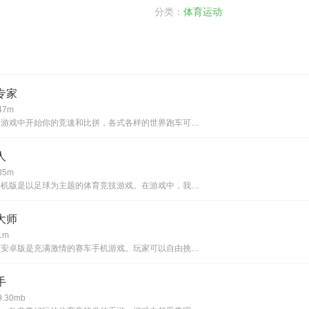
分类：
体育运动
专家
7m
极限竞速专家游戏中开始你的竞速和比拼，各式各样的世界跑车可以让玩家来选择，漂移竞速比拼和挑战，有很多的模式和竞速比拼都能够上手这款游戏，建立你的赛车战队，有很多的模式和各个挑战都能够体验，所有玩家都能够上手这款游戏，整个游戏内容都十分丰富，
人
5m
王者十一人手机版是以足球为主题的体育竞技游戏。在游戏中，我们的玩家可以在这里享受足球带来的魅力，玩家也可以在这里训练玩家进行比赛。多种阵容组合，实时比赛，很多熟悉的足球明星都可以让我们的玩家自由选择，喜欢手机上的足球经营对战类的游戏别错过，
大师
1m
竞速赛车大师安卓版是充满激情的赛车手机游戏。玩家可以自由挑战，获得不断的游戏热血，非常精彩有趣。游戏里有很多车，玩家可以不断获得，让玩家更好的充实自己，赢得不断的胜利，如果你也喜欢这个安卓版本的最新赛车驾驶类游戏，现在就下载这个赛车挑战了就
手
.30mb