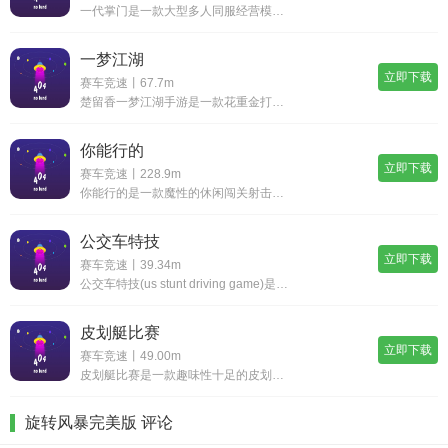
一代掌门是一款大型多人同服经营模拟类游戏，您将通过招揽各种能人异士为您打造神兵利器，贩卖给武林中人赚取大量金钱，通过招募武侠中的各路豪侠为您开疆扩土，奠定武林地位，在华丽的3d武侠世界中，逐步成为武林至尊!游戏介绍对于《一代掌门》这款产品，
一梦江湖
立即下载
赛车竞速丨67.7m
楚留香一梦江湖手游是一款花重金打造的精品武侠游戏。一梦江湖手游从各种游戏界面就可以看出楚留香一梦江湖这个游戏的画功非常了得，让玩家能跟家代入到这个武侠世界中！游戏介绍楚留香一梦江湖还重磅打造的传奇江湖奇缘，经典武侠竞技题材设计，原创剧情大型
你能行的
立即下载
赛车竞速丨228.9m
你能行的是一款魔性的休闲闯关射击游戏，你能行的游戏中玩家的目标就是使用弓箭来捕捉绵羊，你能行的没有大家想象中的这么简单，因为你能行的中的绵羊是随时都会移动的！游戏介绍你能行的是一款射击闯关类游戏，你可以通过射击各种物体来捕捉绵羊，你能行的游
公交车特技
立即下载
赛车竞速丨39.34m
公交车特技(us stunt driving game)是一款非常有意思的模拟驾驶游戏，这款游戏的玩家需要驾驶公交车去执行各种运输任务，游戏里面拥有很多的关卡等着你前来挑战，关卡的挑战难度会不断的提升，给各位玩家带来很多的乐趣。游戏简介公共
皮划艇比赛
立即下载
赛车竞速丨49.00m
皮划艇比赛是一款趣味性十足的皮划艇竞速游戏，玩家在游戏中操控皮划艇与其他玩家展开较量，通过手指的点击和滑动来控制你的划艇躲避地图中的各种障碍，防止自己的划艇碰撞损坏，玩法简单有趣，游戏中有大量的任务供玩家驾驶划艇去挑战，挑战成功将会有丰厚的
旋转风暴完美版 评论