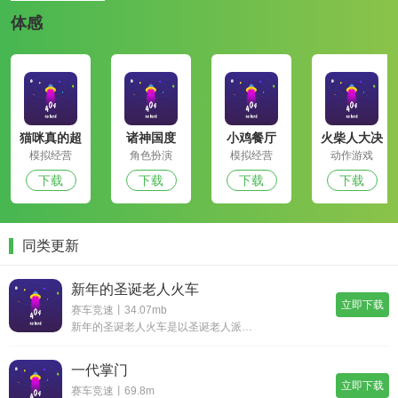
体感
猫咪真的超
诸神国度
小鸡餐厅
火柴人大决
可爱
战
模拟经营
角色扮演
模拟经营
动作游戏
下载
下载
下载
下载
同类更新
新年的圣诞老人火车
立即下载
赛车竞速丨34.07mb
新年的圣诞老人火车是以圣诞老人派发礼物为题材的休闲闯关小游戏。玩家在游戏中将成为万众期待的圣诞老人为大家发放各种各样的礼物，将礼物全部送出去就是闯关成功了，游戏玩法非常温馨。不过在游戏中需要好好驾驶火车，穿越在各个世界，如果车速太过快礼物可
一代掌门
立即下载
赛车竞速丨69.8m